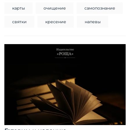
карты
очищение
самопознание
святки
кресение
напевы