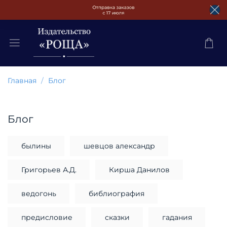
Главная
Блог
Блог
былины
шевцов александр
Григорьев А.Д.
Кирша Данилов
ведогонь
библиография
предисловие
сказки
гадания