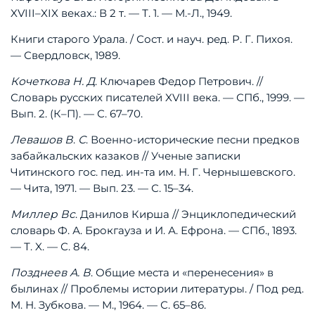
XVIII–XIX
веках.:
В
2
т.
—
Т.
1.
—
М.-Л.,
1949.
Книги
старого
Урала.
/
Сост.
и
науч.
ред.
Р.
Г.
Пихоя.
—
Свердловск,
1989.
Кочеткова
Н.
Д
.
Ключарев
Федор
Петрович.
//
Словарь
русских
писателей
XVIII
века.
—
СПб.,
1999.
—
Вып.
2.
(К–П).
—
С.
67–70.
Левашов
В
.
С
.
Военно-исторические
песни
предков
забайкальских
казаков
//
Ученые
записки
Читинского
гос.
пед.
ин-та
им.
Н.
Г.
Чернышевского.
—
Чита,
1971.
—
Вып.
23.
—
С.
15–34.
Миллер
Вс
.
Данилов
Кирша
//
Энциклопедический
словарь
Ф.
А.
Брокгауза
и
И.
А.
Ефрона.
—
СПб.,
1893.
—
Т.
X.
—
С.
84.
Позднеев
А.
В
.
Общие
места
и
«перенесения»
в
былинах
//
Проблемы
истории
литературы.
/
Под
ред.
М.
Н.
Зубкова.
—
М.,
1964.
—
С.
65–86.