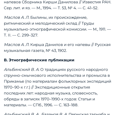
напевов
Сборника
Кирши
Данилова
//
Известия
РАН.
Сер.
лит.
и
яз.
—
М.,
1994.
—
Т.
53,
№
4.
—
С.
41–52.
Маслов
А.
Л.
Былины,
их
происхождение,
ритмический
и
мелодический
склад
//
Труды
музыкально-этнографической
комиссии.
—
М.,
1911.
—
Т.
II.
—
С.
299–327.
Маслов
А.
Л.
Кирша
Данилов
и
его
напевы
//
Русская
музыкальная
газета,
№
43,
1902.
В.
Этнографические
публикации
Альбинский
В.
А.
О
традициях
русского
народного
струнно-смычкового
исполнительства
и
промысла
в
Прикамье
(по
материалам
фольклорных
экспедиций
1970–90-х
г.г.)
//
Экспедиционные
открытия
последних
лет:
народная
музыка,
словесность,
обряды
в
записях
1970–1990-х
годов:
Статьи
и
материалы.
—
СПб.,
1996.
—
С.
163–188.
Альбинский
В.
А.,
Базанов
В.
А.
Пермская
тарнаба
и