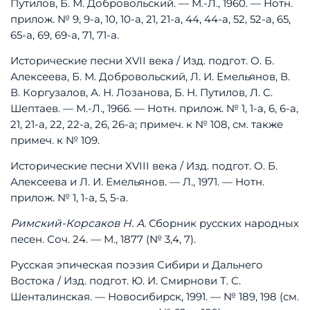
Путилов,
Б.
М.
Добровольский.
—
М.-Л.,
1960.
—
Нотн.
прилож.
№
9,
9-а,
10,
10-а,
21,
21-а,
44,
44-а,
52,
52-а,
65,
65-а,
69,
69-а,
71,
71-а.
Исторические
песни
XVII
века
/
Изд.
подгот.
О.
Б.
Алексеева,
Б.
М.
Добровольский,
Л.
И.
Емельянов,
В.
В.
Коргузалов,
А.
Н.
Лозанова,
Б.
Н.
Путилов,
Л.
С.
Шептаев.
—
М.-Л.,
1966.
—
Нотн.
прилож.
№
1,
1-а,
6,
6-а,
21,
21-а,
22,
22-а,
26,
26-а;
примеч.
к
№
108,
см.
также
примеч.
к
№
109.
Исторические
песни
XVIII
века
/
Изд.
подгот.
О.
Б.
Алексеева
и
Л.
И.
Емельянов.
—
Л.,
1971.
—
Нотн.
прилож.
№
1,
1-а,
5,
5-а.
Римский-Корсаков
Н.
А.
Сборник
русских
народных
песен.
Соч.
24.
—
М.,
1877
(№
3,
4,
7).
Русская
эпическая
поэзия
Сибири
и
Дальнего
Востока
/
Изд.
подгот.
Ю.
И.
Смирнов
и
Т.
С.
Шенталинская.
—
Новосибирск,
1991.
—
№
189,
198
(см.