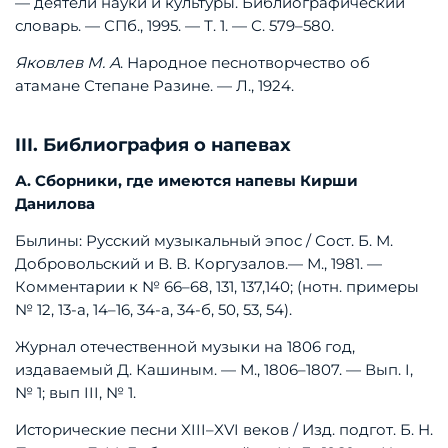
—
деятели
науки
и
культуры.
Библиографический
словарь.
—
СПб.,
1995.
—
Т.
1.
—
С.
579–580.
Яковлев
М.
А
.
Народное
песнотворчество
об
атамане
Степане
Разине.
—
Л.,
1924.
III. Библиография о напевах
А.
Сборники,
где
имеются
напевы
Кирши
Данилова
Былины:
Русский
музыкальный
эпос
/
Сост.
Б.
М.
Добровольский
и
В.
В.
Коргузалов.
—
М.,
1981.
—
Комментарии
к
№
66–68,
131,
137,140;
(нотн.
примеры
№
12,
13-а,
14–16,
34-а,
34-б,
50,
53,
54).
Журнал
отечественной
музыки
на
1806
год,
издаваемый
Д.
Кашиным.
—
М.,
1806–1807.
—
Вып.
I,
№
1;
вып
III,
№
1.
Исторические
песни
XIII–XVI
веков
/
Изд.
подгот.
Б.
Н.