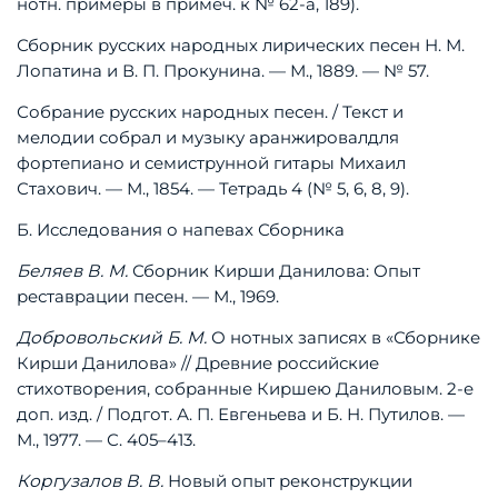
нотн.
примеры
в
примеч.
к
№
62-а,
189).
Сборник
русских
народных
лирических
песен
Н.
М.
Лопатина
и
В.
П.
Прокунина.
—
М.,
1889.
—
№
57.
Собрание
русских
народных
песен.
/
Текст
и
мелодии
собрал
и
музыку
аранжировал
для
фортепиано
и
семиструнной
гитары
Михаил
Стахович.
—
М.,
1854.
—
Тетрадь
4
(№
5,
6,
8,
9).
Б.
Исследования
о
напевах
Сборника
Беляев
В.
М.
Сборник
Кирши
Данилова:
Опыт
реставрации
песен.
—
М.,
1969.
Добровольский
Б.
М.
О
нотных
записях
в
«Сборнике
Кирши
Данилова»
//
Древние
российские
стихотворения,
собранные
Киршею
Даниловым.
2-е
доп.
изд.
/
Подгот.
А.
П.
Евгеньева
и
Б.
Н.
Путилов.
—
М.,
1977.
—
С.
405–413.
Коргузалов
В.
В.
Новый
опыт
реконструкции