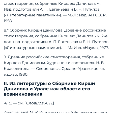
стихотворения,
собранные
Киршею
Даниловым.
Изд.
подготовили
А.
П.
Евгеньева
и
Б.
Н.
Путилов
(«Литературные
памятники»).
—
М.-Л.:
Изд.
АН
СССР,
1958.
8.*
Сборник
Кирши
Данилова.
Древние
российские
стихотворения,
собранные
Киршею
Даниловым.
2-е
доп.
изд.
подготовили
А.
П.
Евгеньева
и
Б.
Н.
Путилов
(«Литературные
памятники»).
—
М.:
Изд.
«Наука»,
1977.
9.
Древние
российские
стихотворения,
собранные
Киршею
Даниловым.
Художник
и
составитель
Н.
В.
Красовитова.
—
Свердловск:
Средне-Уральское
кн.
изд-во,
1980.
II. Из литературы о Сборнике Кирши
Данилова и Урале как области его
возникновения
А.
С.
—
см.
[
Словцов
А.
Н
.]
Азадовский
М.
К
.
История
русской
фольклористики.