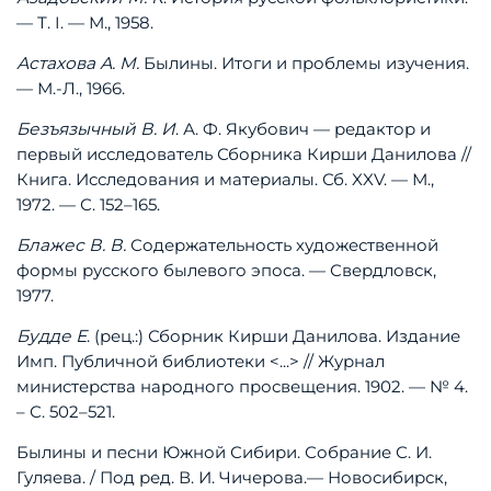
—
Т.
I.
—
М.,
1958.
Астахова
А.
М.
Былины.
Итоги
и
проблемы
изучения.
—
М.-Л.,
1966.
Безъязычный
В.
И
.
А.
Ф.
Якубович
—
редактор
и
первый
исследователь
Сборника
Кирши
Данилова
//
Книга.
Исследования
и
материалы.
Сб.
XXV.
—
М.,
1972.
—
С.
152–165.
Блажес
В.
В.
Содержательность
художественной
формы
русского
былевого
эпоса.
—
Свердловск,
1977.
Будде
Е
.
(рец.:)
Сборник
Кирши
Данилова.
Издание
Имп.
Публичной
библиотеки
<...>
//
Журнал
министерства
народного
просвещения.
1902.
—
№
4.
–
С.
502–521.
Былины
и
песни
Южной
Сибири.
Собрание
С.
И.
Гуляева.
/
Под
ред.
В.
И.
Чичерова.
—
Новосибирск,