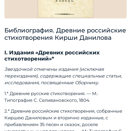
Библиография. Древние российские
стихотворения Кирши Данилова
I. Издания «Древних российских
стихотворений»*
Звездочкой
отмечены
издания
(исключая
переиздания),
содержащие
специальные
статьи,
исследования,
посвященные
Сборнику.
1.*
Древние
русские
стихотворения.
—
М.:
Типография
С.
Селивановского,
1804.
2.*
Древние
российские
стихотворения,
собранные
Киршею
Даниловым
и
вторично
изданные,
с
прибавлением
35
песен
и
сказок,
доселе