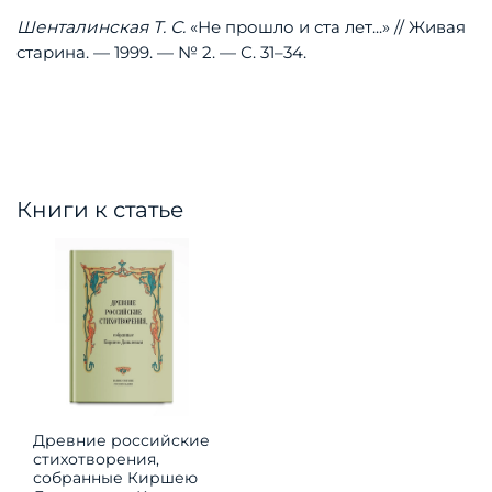
Шенталинская
Т.
С.
«Не
прошло
и
ста
лет...»
//
Живая
старина.
—
1999.
—
№
2.
—
С.
31–34.
Книги к статье
Древние российские
стихотворения,
собранные Киршею