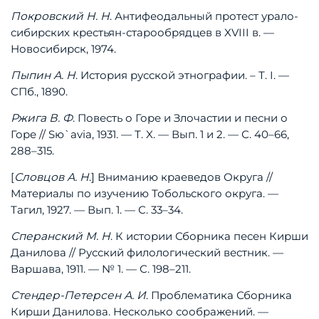
Покровский
Н.
Н
.
Антифеодальный
протест
урало-
сибирских
крестьян-старообрядцев
в
XVIII
в.
—
Новосибирск,
1974.
Пыпин
А.
Н
.
История
русской
этнографии.
–
Т.
I.
—
СПб.,
1890.
Ржига
В.
Ф
.
Повесть
о
Горе
и
Злочастии
и
песни
о
Горе
//
Sю`avia,
1931.
—
Т.
X.
—
Вып.
1
и
2.
—
С.
40–66,
288–315.
[
Словцов
А.
Н
.]
Вниманию
краеведов
Округа
//
Материалы
по
изучению
Тобольского
округа.
—
Тагил,
1927.
—
Вып.
1.
—
С.
33–34.
Сперанский
М.
Н
.
К
истории
Сборника
песен
Кирши
Данилова
//
Русский
филологический
вестник.
—
Варшава,
1911.
—
№
1.
—
С.
198–211.
Стендер-Петерсен
А.
И
.
Проблематика
Сборника
Кирши
Данилова.
Несколько
соображений.
—