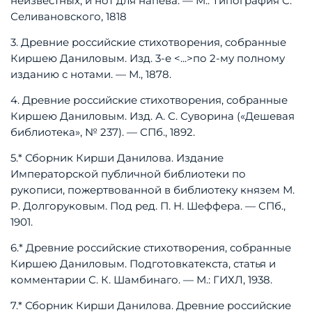
неизвестных,
и
нот
для
напева.
—
М.:
Типография
С.
Селивановского,
1818
3.
Древние
российские
стихотворения,
собранные
Киршею
Даниловым.
Изд.
3-е
<...>
по
2-му
полному
изданию
с
нотами.
—
М.,
1878.
4.
Древние
российские
стихотворения,
собранные
Киршею
Даниловым.
Изд.
А.
С.
Суворина
(«Дешевая
библиотека»,
№
237).
—
СПб.,
1892.
5.*
Сборник
Кирши
Данилова.
Издание
Императорской
публичной
библиотеки
по
рукописи,
пожертвованной
в
библиотеку
князем
М.
Р.
Долгоруковым.
Под
ред.
П.
Н.
Шеффера.
—
СПб.,
1901.
6.*
Древние
российские
стихотворения,
собранные
Киршею
Даниловым.
Подготовка
текста,
статья
и
комментарии
С.
К.
Шамбинаго.
—
М.:
ГИХЛ,
1938.
7.*
Сборник
Кирши
Данилова.
Древние
российские