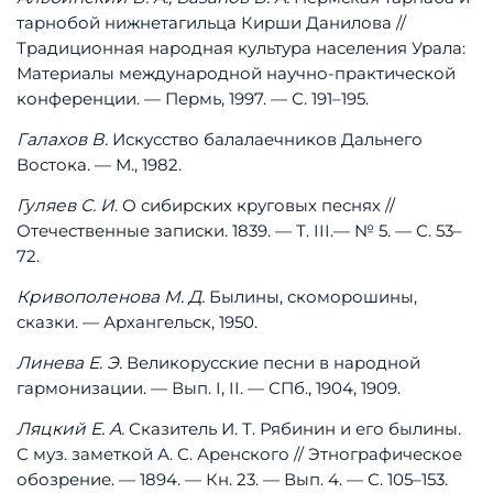
тарнобой
нижнетагильца
Кирши
Данилова
//
Традиционная
народная
культура
населения
Урала:
Материалы
международной
научно-практической
конференции.
—
Пермь,
1997.
—
С.
191–195.
Галахов
В.
Искусство
балалаечников
Дальнего
Востока.
—
М.,
1982.
Гуляев
С.
И
.
О
сибирских
круговых
песнях
//
Отечественные
записки.
1839.
—
Т.
III.
—
№
5.
—
С.
53–
72.
Кривополенова
М.
Д.
Былины,
скоморошины,
сказки.
—
Архангельск,
1950.
Линева
Е.
Э.
Великорусские
песни
в
народной
гармонизации.
—
Вып.
I,
II.
—
СПб.,
1904,
1909.
Ляцкий
Е.
А.
Сказитель
И.
Т.
Рябинин
и
его
былины.
С
муз.
заметкой
А.
С.
Аренского
//
Этнографическое
обозрение.
—
1894.
—
Кн.
23.
—
Вып.
4.
—
С.
105–153.