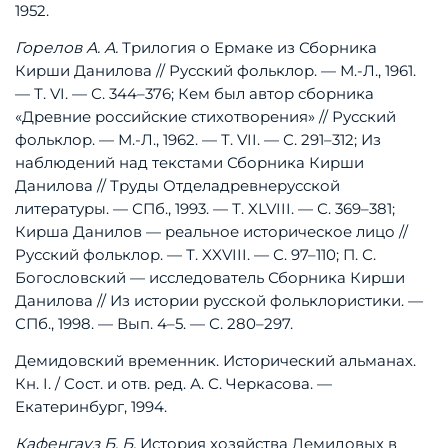
1952.
Горелов
А.
А.
Трилогия
о
Ермаке
из
Сборника
Кирши
Данилова
//
Русский
фольклор.
—
М.-Л.,
1961.
—
Т.
VI.
—
С.
344–376;
Кем
был
автор
сборника
«Древние
российские
стихотворения»
//
Русский
фольклор.
—
М.-Л.,
1962.
—
Т.
VII.
—
С.
291–312;
Из
наблюдений
над
текстами
Сборника
Кирши
Данилова
//
Труды
Отдела
древнерусской
литературы.
—
СПб.,
1993.
—
Т.
XLVIII.
—
С.
369–381;
Кирша
Данилов
—
реальное
историческое
лицо
//
Русский
фольклор.
—
Т.
XXVIII.
—
С.
97–110;
П.
С.
Богословский
—
исследователь
Сборника
Кирши
Данилова
//
Из
истории
русской
фольклористики.
—
СПб.,
1998.
—
Вып.
4–5.
—
С.
280–297.
Демидовский
временник.
Исторический
альманах.
Кн.
I.
/
Сост.
и
отв.
ред.
А.
С.
Черкасова.
—
Екатеринбург,
1994.
Кафенгауз
Б.
Б.
История
хозяйства
Демидовых
в