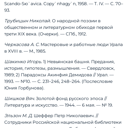
Scando-Sю`avica.
Copу`nhagу`n,
1958.
—
Т.
IV.
—
С.
70–
93.
Трубицын
Николай
.
О
народной
поэзии
в
общественном
и
литературном
обиходе
первой
трети
XIX
века.
(Очерки).
—
СПб.,
1912.
Черкасова
А.
С
.
Мастеровые
и
работные
люди
Урала
в
XVIII
в.
—
М.,
1985.
Шакинко
Игорь
.
1)
Невьянская
башня.
Предания,
история,
гипотезы,
размышления.
—
Свердловск,
1989;
2)
Парадоксы
Акинфия
Демидова
//
Урал.
—
1993.
—
№10.
—
С.
231–246,
248–264.
(Послесловие
Юния
Горбунова).
Шишков
Вяч
.
Золотой
фонд
русского
эпоса
//
Литература
и
искусство.
—
1944.
—
6
мая.
—
№
19.
Эльзон
М.
Д.
Шеффер
Петр
Николаевич.
//
Сотрудники
Российской
национальной
библиотеки