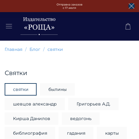
Главная
Блог
святки
святки
святки
былины
шевцов александр
Григорьев А.Д.
Кирша Данилов
ведогонь
библиография
гадания
карты