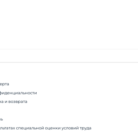
ерта
фиденциальности
а и возврата
зь
льтатах специальной оценки условий труда