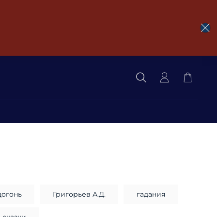
догонь
Григорьев А.Д.
гадания
сказки