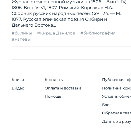
Журнал отечественной музыки на 1806 г. Вып I–IV,
1806. Вып. V–VI, 1807. Римский-Корсаков Н.А.
Сборник русских народных песен. Соч. 24. — М.,
1877. Русская эпическая поэзия Сибири и
Дальнего Востока...
#былины
#Кирша Данилов
#библиография
#напевы
Книги
Контакты
Публичная оф
Видео
Оплата и доставка
Политика кон
Помощь
Условия обмен
Блог
Обратная свя
Данные о резу