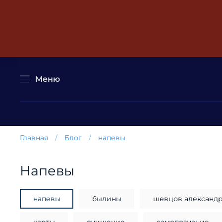
Меню
Главная
Блог
напевы
напевы
напевы
былины
шевцов александ
карты
очищение
самопознание