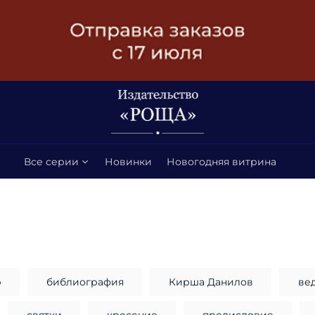
Все серии
Новинки
Новогодняя витрина
р
библиография
Кирша Данилов
ве
святки
кресение
предисловие