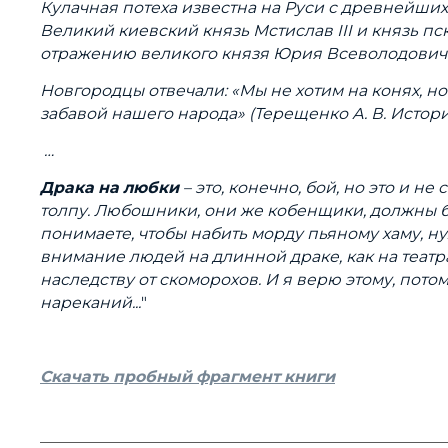
Кулачная потеха известна на Руси с древнейших
Великий киевский князь Мстислав III и князь п
отражению великого князя Юрия Всеволодовича,
Новгородцы отвечали: «Мы не хотим на конях, н
забавой нашего народа» (Терещенко А. В. История
…
Драка на любки
– это, конечно, бой, но это и 
толпу. Любошники, они же кобенщики, должны быт
понимаете, чтобы набить морду пьяному хаму, нуж
внимание людей на длинной драке, как на театр
наследству от скоморохов. И я верю этому, пот
нареканий...
"
Скачать пробный фрагмент книги