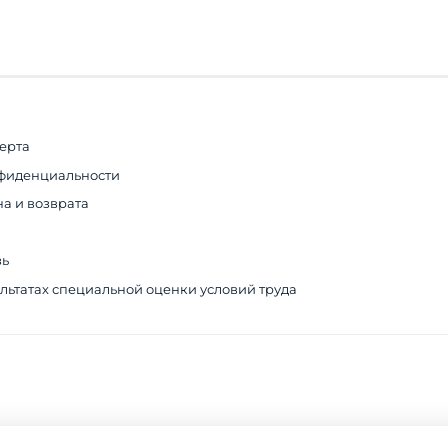
ерта
фиденциальности
а и возврата
зь
льтатах специальной оценки условий труда