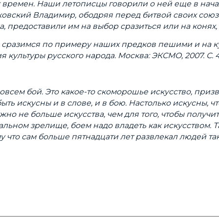
 времен. Наши летописцы говорили о ней еще в начале
сковский Владимир, ободряя перед битвой своих сою
 предоставили им на выбор сразиться или на конях,
о сразимся по примеру наших предков пешими и на к
 культуры русского народа. Москва: ЭКСМО, 2007. С. 4
не совсем бой. Это какое-то скоморошье искусство, п
ь искусны и в слове, и в бою. Настолько искусны, ч
но не больше искусства, чем для того, чтобы получит
альном зрелище, боем надо владеть как искусством. Т
ому что сам больше пятнадцати лет развлекал людей 