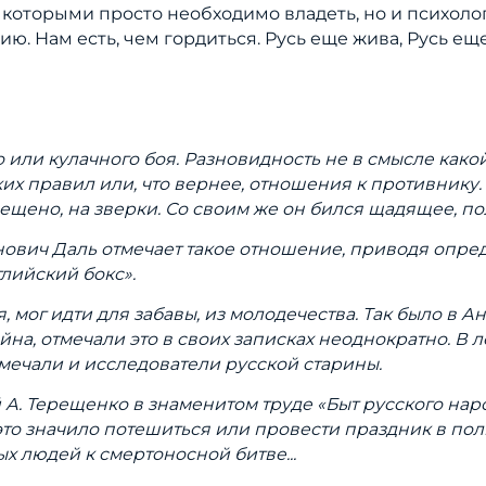
», которыми просто необходимо владеть, но и психоло
ию. Нам есть, чем гордиться. Русь еще жива, Русь еще
или кулачного боя. Разновидность не в смысле какой
их правил или, что вернее, отношения к противнику. 
прещено, на зверки. Со своим же он бился щадящее, по
вич Даль отмечает такое отношение, приводя определ
глийский бокс».
, мог идти для забавы, из молодечества. Так было в А
а, отмечали это в своих записках неоднократно. В 
мечали и исследователи русской старины.
 А. Терещенко в знаменитом труде «Быт русского наро
это значило потешиться или провести праздник в пол
х людей к смертоносной битве...