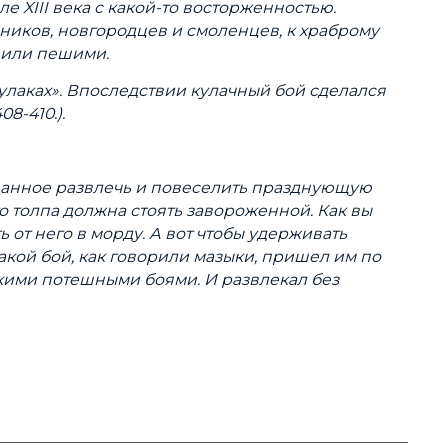
 XIII века с какой-то восторженностью.
зников, новгородцев и смоленцев, к храброму
 или пешими.
улаках». Впоследствии кулачный бой сделался
08-410.).
ризванное развлечь и повеселить празднующую
то толпа должна стоять завороженной. Как вы
ь от него в морду. А вот чтобы удерживать
акой бой, как говорили мазыки, пришел им по
такими потешными боями. И развлекал без