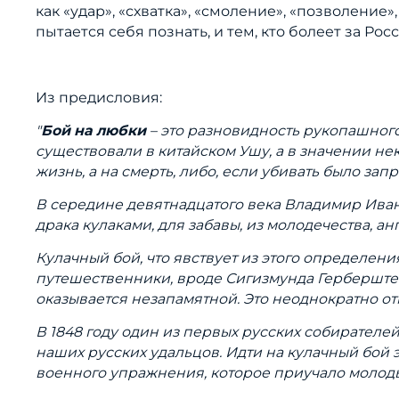
как «удар», «схватка», «смоление», «позволение
пытается себя познать, и тем, кто болеет за Росс
Из предисловия:
"
Бой на любки
– это разновидность рукопашного 
существовали в китайском Ушу, а в значении нек
жизнь, а на смерть, либо, если убивать было за
В середине девятнадцатого века Владимир Ивано
драка кулаками, для забавы, из молодечества, ан
Кулачный бой, что явствует из этого определения
путешественники, вроде Сигизмунда Герберштейн
оказывается незапамятной. Это неоднократно от
В 1848 году один из первых русских собирателей
наших русских удальцов. Идти на кулачный бой 
военного упражнения, которое приучало молоды