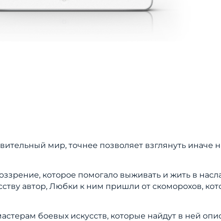
вительный мир, точнее позволяет взглянуть иначе н
воззрение, которое помогало выживать и жить в на
усству автор, Любки к ним пришли от скоморохов, ко
мастерам боевых искусств, которые найдут в ней опи