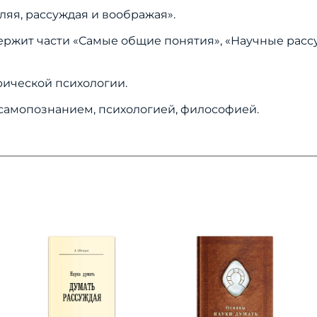
ляя, рассуждая и воображая».
жит части «Самые общие понятия», «Научные рассу
рической психологии.
я самопознанием, психологией, философией.