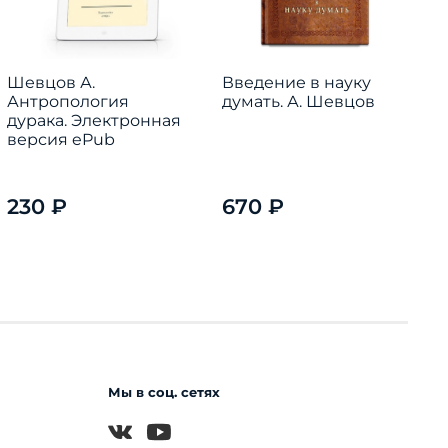
Шевцов А.
Введение в науку
Антропология
думать. А. Шевцов
Д
дурака. Электронная
С
версия ePub
п
т
А
230 ₽
670 ₽
Мы в соц. сетях