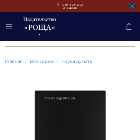
Главная
Все серии
Наука думать