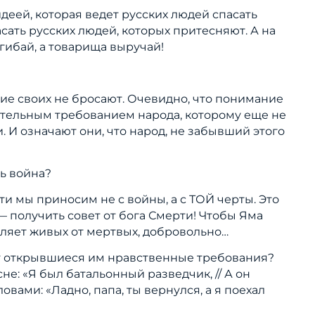
идеей, которая ведет русских людей спасать
сать русских людей, которых притесняют. А на
гибай, а товарища выручай!
кие своих не бросают. Очевидно, что понимание
зательным требованием народа, которому еще не
 И означают они, что народ, не забывший этого
ь война?
эти мы приносим не с войны, а с ТОЙ черты. Это
— получить совет от бога Смерти! Чтобы Яма
деляет живых от мертвых, добровольно…
ют открывшиеся им нравственные требования?
не: «Я был батальонный разведчик, // А он
овами: «Ладно, папа, ты вернулся, а я поехал