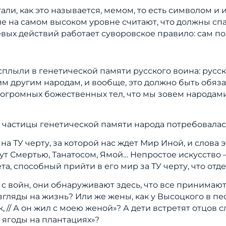
тали, как это называется, мемом, то есть символом и 
е на самом высоком уровне считают, что должны спа
вых действий работает суворовское правило: сам по
сплыли в генетической памяти русского воина: русс
огим другим народам, и вообще, это должно быть обя
 огромных божественных тел, что мы зовем народами.
й частицы генетической памяти народа потребовалас
 на ТУ черту, за которой нас ждет Мир Иной, и слова 
вут Смертью, Танатосом, Ямой… Непростое искусство 
а, способный прийти в его мир за ТУ черту, что от
я с войн, они обнаруживают здесь, что все принима
згляды на жизнь? Или же жены, как у Высоцкого в пес
 // А он жил с моею женой»? А дети встретят отцов сл
 ягоды на плантациях»?