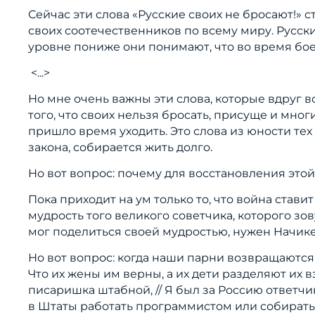
Сейчас эти слова «Русские своих не бросают!» с
своих соотечественников по всему миру. Русски
уровне пониже они понимают, что во время бое
<...>
Но мне очень важны эти слова, которые вдруг в
того, что своих нельзя бросать, присуще и мн
пришло время уходить. Это слова из юности тех
закона, собирается жить долго.
Но вот вопрос: почему для восстановления это
Пока приходит на ум только то, что война ставит
мудрость того великого советчика, которого зо
мог поделиться своей мудростью, нужен Начикет
Но вот вопрос: когда наши парни возвращаютс
Что их жены им верны, а их дети разделяют их в
писаришка штабной, // Я был за Россию ответчик,
в Штаты работать программистом или собирать