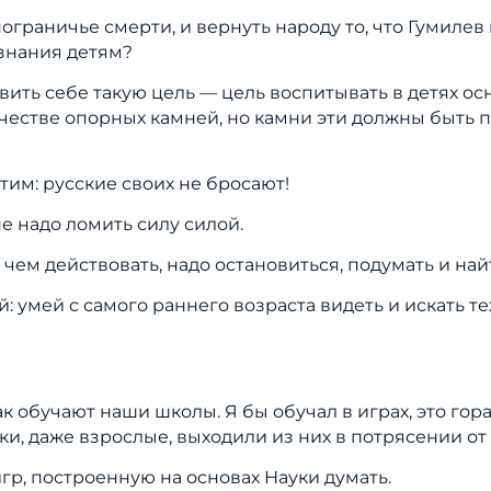
пограничье смерти, и вернуть народу то, что Гумиле
знания детям?
тавить себе такую цель — цель воспитывать в детях 
естве опорных камней, но камни эти должны быть п
им: русские своих не бросают!
е надо ломить силу силой.
 чем действовать, надо остановиться, подумать и най
 умей с самого раннего возраста видеть и искать тех
как обучают наши школы. Я бы обучал в играх, это го
ики, даже взрослые, выходили из них в потрясении от 
гр, построенную на основах Науки думать.