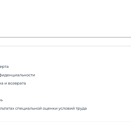
ерта
фиденциальности
а и возврата
зь
льтатах специальной оценки условий труда