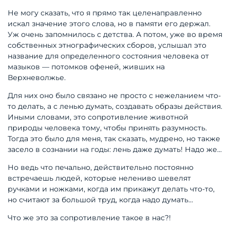
Не могу сказать, что я прямо так целенаправленно
искал значение это
го слова, но в памяти его держал.
Уж очень запомнилось с детства. А потом, уже во время
собственных этнографиче
ских сборов, услышал это
название для определенного состояния человека от
мазыков — потомков офеней, живших на
Верхневолжье.
Для них оно было связано не про
сто с нежеланием что-
то делать, а с ле
нью думать, создавать образы действия.
Иными словами, это сопротивление жи
вотной
природы человека тому, чтобы принять разумность.
Тогда это было для меня, так сказать, мудрено, но также
за
село в сознании на годы: лень даже ду
мать! Надо же...
Но ведь что печально, действитель
но постоянно
встречаешь людей, кото
рые нелениво шевелят
ручками и нож
ками, когда им прикажут делать что-то,
но считают за большой труд, когда надо думать...
Что же это за сопротивление такое в нас?!