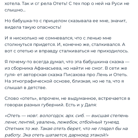
хотела. Так и сг
рела Отеть! С тех пор о ней на Руси не
слышно...
Но бабушка-то с прицелом сказывала ее мне, значит,
видела такую опасность!
И я нисколько не сомневался, что с ле
нью мне
столкнуться придется. И, ко
нечно же, сталкивался. А
вот с отетью и вправду сталкиваться не приходилось.
Я почему-то всегда думал, что эта ба
бушкина сказка —
из сборника Афана
сьева, но найти не смог. В сети же
гуля
-
ет авторская сказка Писахова про Лень и Отеть.
На этнографической основе, близкая, но не та, что я
слышал в детстве.
Слово «отеть», впрочем, не выдуман
ное, встречается в
говорах разных гу
берний. Есть и у Даля:
«Отеть — новг. вологодск. арх. сиб. — высшая степень
лени; лентяй, увалень, лежебок, отбойный тунеяд.
Отетник то же. Такая отеть берет, что не глядел бы на
работу. Эка отеть шатается, дармоед этакой!»