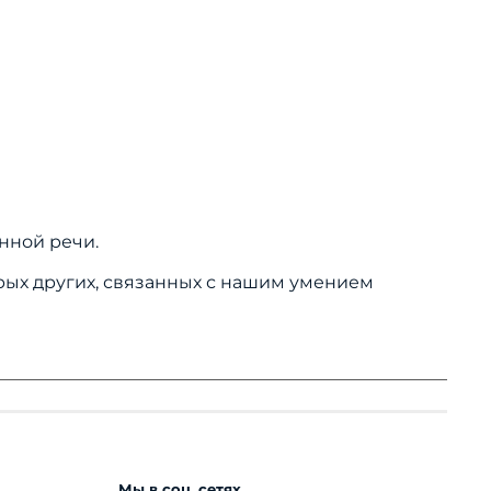
енной речи.
орых других, связанных с нашим умением
Мы в соц. сетях